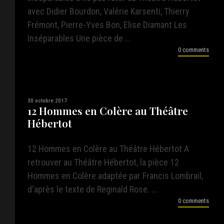
avec Didier Bourdon, Valérie Karsenti, Thierry
Frémont, Pierre-Yves Bon, Elise Diamant Les
Inséparables Une pièce de ...
0 comments
30 octobre 2017
12 Hommes en Colère au Théâtre
Hébertot
12 Hommes en Colère au Théâtre Hébertot A
retrouver au Théâtre Hébertot, la pièce 12
Hommes en Colère adaptée par Francis Lombrail,
d'après le texte de Reginald Rose. ...
0 comments