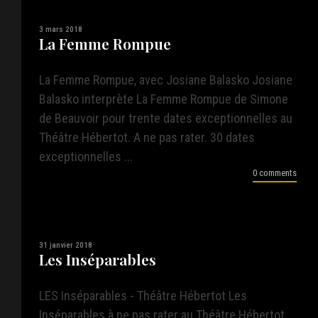
3 mars 2018
La Femme Rompue
La Femme Rompue, avec Josiane Balasko Josiane
Balasko interprète La Femme Rompue de Simone
de Beauvoir pour trente dates exceptionnelles au
Théâtre Hébertot. A ne pas rater. 30 dates
exceptionnelles ...
0 comments
31 janvier 2018
Les Inséparables
LES Inséparables - Théâtre Hébertot Les
Inséparables à ne pas rater au Théâtre Hébertot