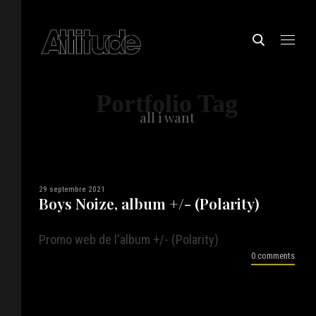
Portfolio Tag
all i want
29 septembre 2021
Boys Noize, album +/- (Polarity)
Promo web de l'album +/- (Polarity)
0 comments