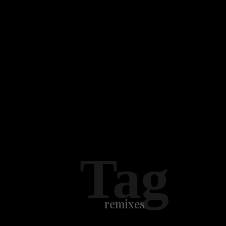
Tag
remixes