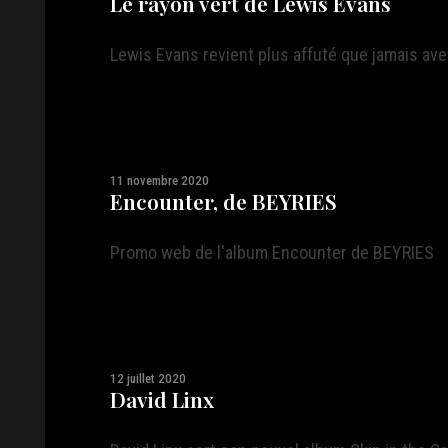
Le rayon vert de Lewis Evans
Lewis Evans revient plus affuté que jamais avec
11 novembre 2020
Encounter, de BEYRIES
Promo web de l'album Encounter de BEYRIES
12 juillet 2020
David Linx