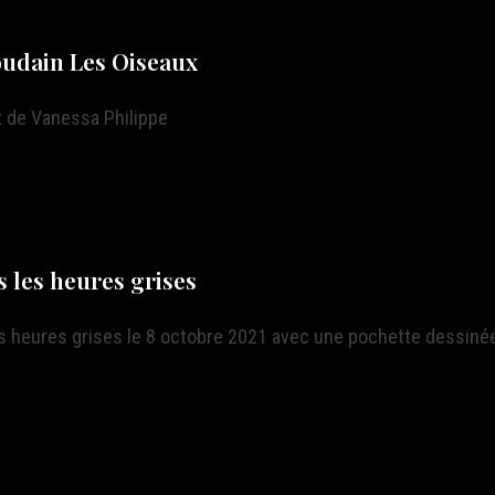
oudain Les Oiseaux
 de Vanessa Philippe
 les heures grises
s heures grises le 8 octobre 2021 avec une pochette dessinée 