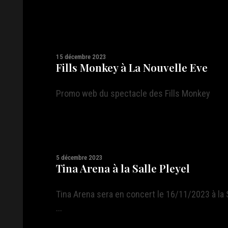
15 décembre 2023
Fills Monkey à La Nouvelle Eve
Promo web du spectacle des Fills Monkey
5 décembre 2023
Tina Arena à la Salle Pleyel
Tina Arena sera en concert le 16/11/2023 à la Sa
...