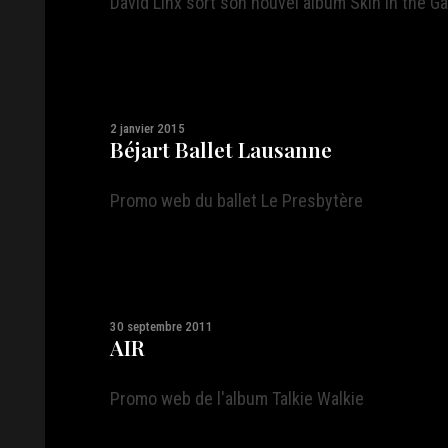
David Linx sort son nouvel album Skin in the G
2 janvier 2015
Béjart Ballet Lausanne
Promo web du ballet Le Presbytère
30 septembre 2011
AIR
Promo web de l'album Talkie Walkie