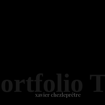
ortfolio 
xavier chezleprêtre