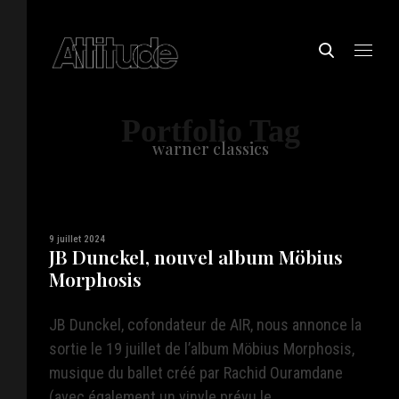
Portfolio Tag
warner classics
9 juillet 2024
JB Dunckel, nouvel album Möbius
Morphosis
JB Dunckel, cofondateur de AIR, nous annonce la
sortie le 19 juillet de l’album Möbius Morphosis,
musique du ballet créé par Rachid Ouramdane
(avec également un vinyle prévu le ...