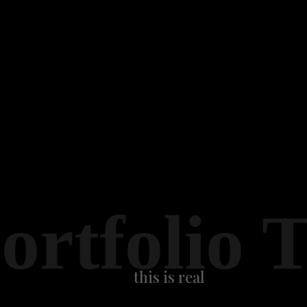
ortfolio 
this is real