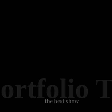
ortfolio 
the best show