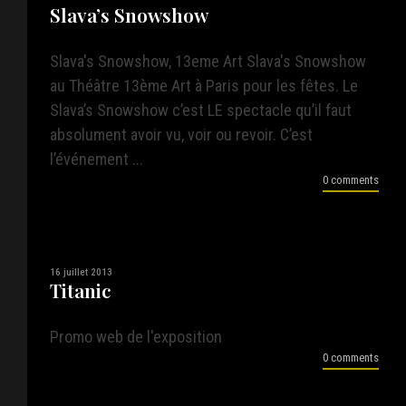
Slava’s Snowshow
Slava's Snowshow, 13eme Art Slava's Snowshow
au Théâtre 13ème Art à Paris pour les fêtes. Le
Slava’s Snowshow c’est LE spectacle qu’il faut
absolument avoir vu, voir ou revoir. C’est
l’événement ...
0 comments
16 juillet 2013
Titanic
Promo web de l'exposition
0 comments