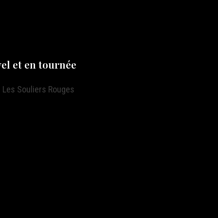
yel et en tournée
e Les Souliers Rouges