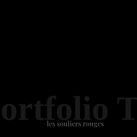
ortfolio 
les souliers rouges