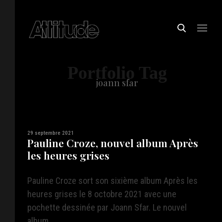
Portfolio Tag
joann sfar
29 septembre 2021
Pauline Croze, nouvel album Après
les heures grises
Pauline Croze sort son sixième album Après les
heures grises le 8 octobre 2021 avec une
pochette dessinée par Joann Sfar. Le nouvel
album ...