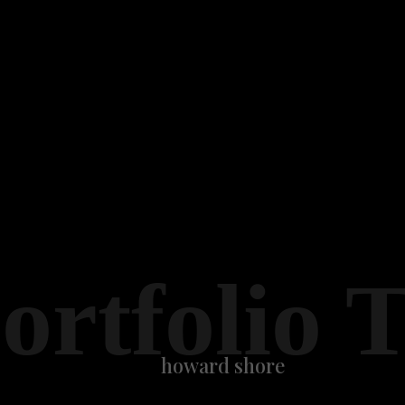
ortfolio 
howard shore