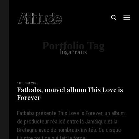
Portfolio Tag
biga*ranx
18 juillet 2025
Fatbabs, nouvel album This Love is
Forever
Fatbabs présente This Love Is Forever, un album
de producteur réalisé entre la Jamaïque et la
Bretagne avec de nombreux invités. Ce disque
illustre tout ce qui fait la force ...