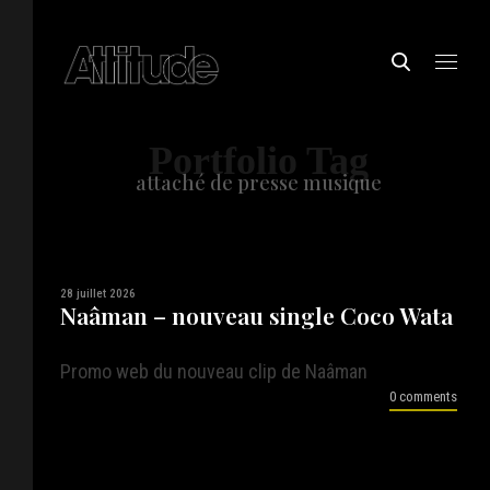
Portfolio Tag
attaché de presse musique
28 juillet 2026
Naâman – nouveau single Coco Wata
Promo web du nouveau clip de Naâman
0 comments