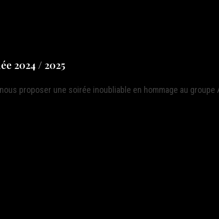
ée 2024 / 2025
r nous proposer une soirée inoubliable en hommage au groupe