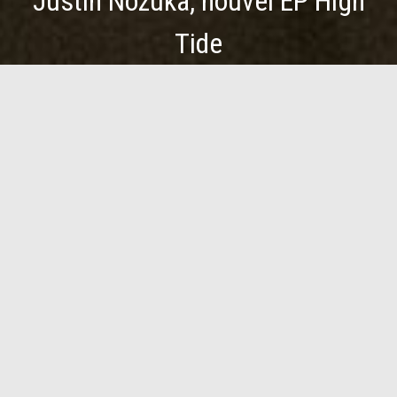
Justin Nozuka, nouvel EP High
Tide
Justin Nozuka prépare son nouvel
album avec la sortie d’High Tide et une
première tournée française qui
accompagne la sortie du clip d’All I
Need.
Le Canadien Justin Nozuka est de retour avec High Tide,
nouvel Ep trois titres qui annonce un prochain album en 2018.
Porté par la ballade All I Need, celui que le public a découvert
a travers son tube After Tonight confirme sa maturité
artistique et sa voix exceptionnelle qui s’expriment dans une
musique le plus souvent entre pop mélodique et folk
mélancolique. Justin Nozuka viendra défendre son nouvel EP