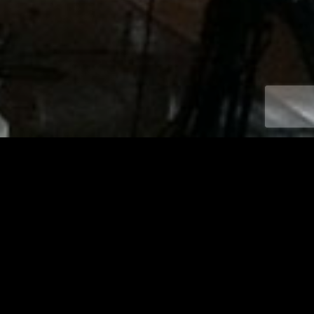
Emmanuelle Duplay Design
Lien —
emmanuelleduplay.com
Rôle —
Conception, WordPress, webastering
Date —
Depuis 2014
Tech |
UX, Design, intégration